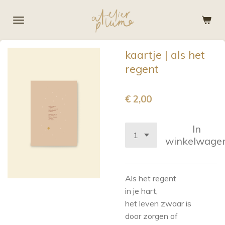
Ga
direct
naar
de
kaartje | als het
hoofdinhoud
regent
€ 2,00
In
winkelwage
Als het regent
in je hart,
het leven zwaar is
door zorgen of