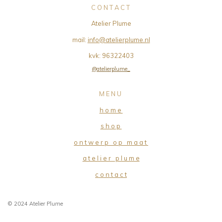
C O N T A C T
Atelier Plume
mail:
info@atelierplume.nl
kvk:
96322403
@atelierplume_
M E N U
h o m e
s h o p
o n t w e r p o p m a a t
a t e l i e r p l u m e
c o n t a c t
© 2024 Atelier Plume