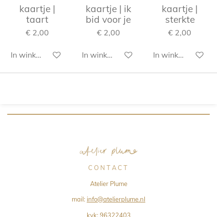
kaartje |
kaartje | ik
kaartje |
taart
bid voor je
sterkte
€ 2,00
€ 2,00
€ 2,00
In winkelwagen
In winkelwagen
In winkelwagen
C O N T A C T
Atelier Plume
mail:
info@atelierplume.nl
kvk:
96322403