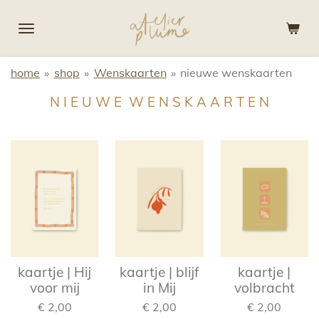
Ga
direct
naar
de
home
»
shop
»
Wenskaarten
»
nieuwe wenskaarten
hoofdinhoud
N I E U W E W E N S K A A R T E N
kaartje | Hij
kaartje | blijf
kaartje |
voor mij
in Mij
volbracht
€ 2,00
€ 2,00
€ 2,00