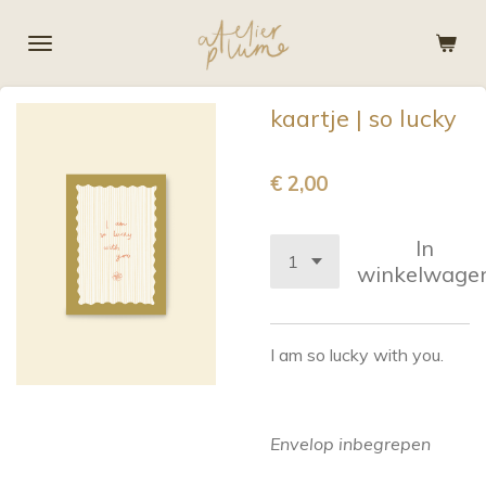
Ga
direct
naar
de
kaartje | so lucky
hoofdinhoud
€ 2,00
In
winkelwage
I am so lucky with you.
Envelop inbegrepen