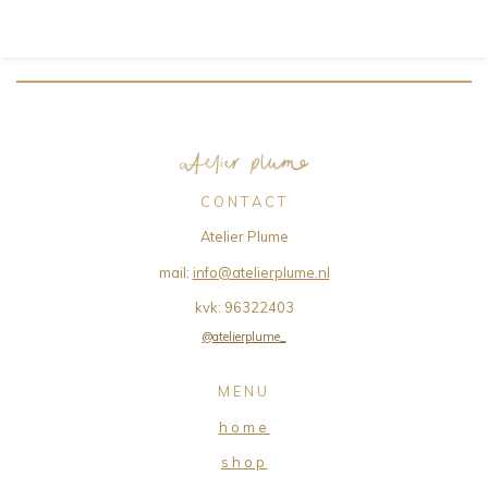
C O N T A C T
Atelier Plume
mail:
info@atelierplume.nl
kvk:
96322403
@atelierplume_
M E N U
h o m e
s h o p