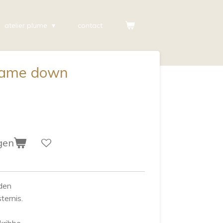
atelier plume
contact
 came down
gen
den
ternis.