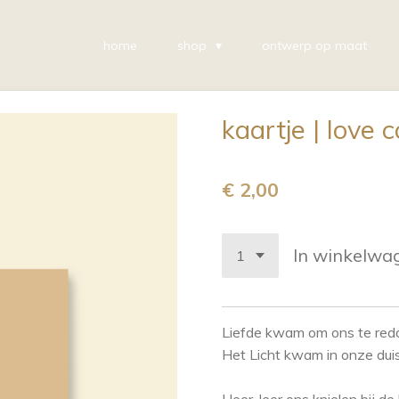
home
shop
ontwerp op maat
kaartje | love
€ 2,00
In winkelwa
Liefde kwam om ons te red
Het Licht kwam in onze duis