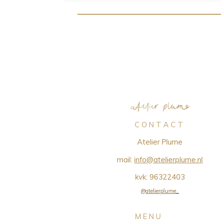
C O N T A C T
Atelier Plume
mail:
info@atelierplume.nl
kvk:
96322403
@atelierplume_
M E N U