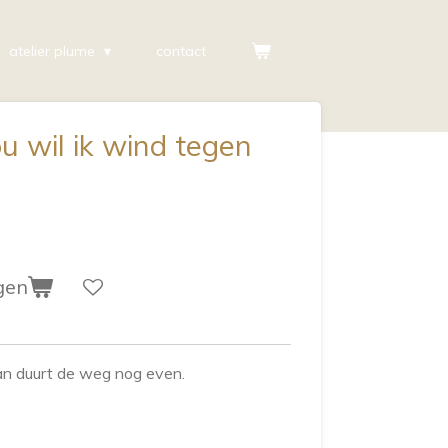
atelier plume
contact
ou wil ik wind tegen
gen
dan duurt de weg nog even.