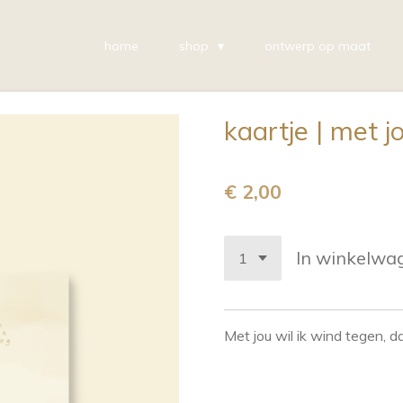
home
shop
ontwerp op maat
kaartje | met j
€ 2,00
In winkelwa
Met jou wil ik wind tegen, 