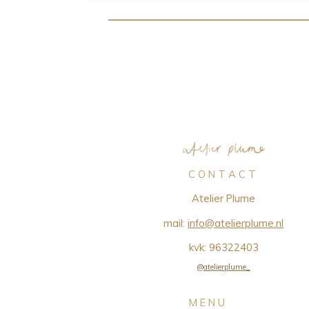
C O N T A C T
Atelier Plume
mail:
info@atelierplume.nl
kvk:
96322403
@atelierplume_
M E N U