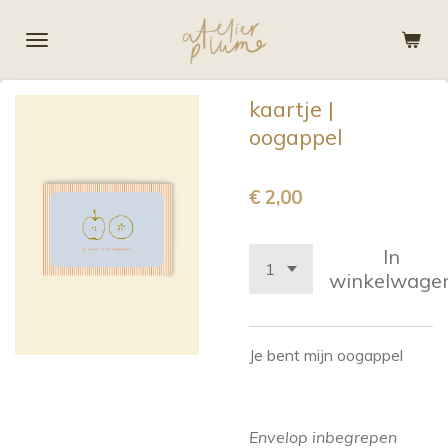
Ga
direct
naar
de
kaartje |
hoofdinhoud
oogappel
€ 2,00
In
winkelwage
Je bent mijn oogappel
Envelop inbegrepen