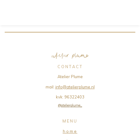
C O N T A C T
Atelier Plume
mail:
info@atelierplume.nl
kvk:
96322403
@atelierplume_
M E N U
h o m e