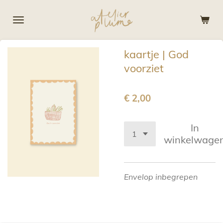
Ga
direct
naar
de
kaartje | God
hoofdinhoud
voorziet
€ 2,00
In
winkelwage
Envelop inbegrepen