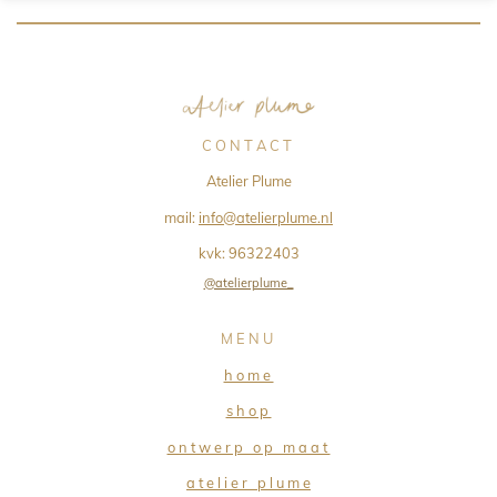
C O N T A C T
Atelier Plume
mail:
info@atelierplume.nl
kvk:
96322403
@atelierplume_
M E N U
h o m e
s h o p
o n t w e r p o p m a a t
a t e l i e r p l u m e