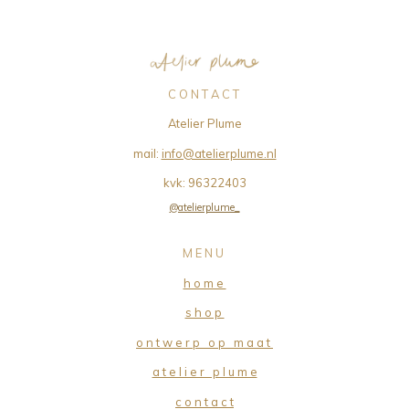
C O N T A C T
Atelier Plume
mail:
info@atelierplume.nl
kvk:
96322403
@atelierplume_
M E N U
h o m e
s h o p
o n t w e r p o p m a a t
a t e l i e r p l u m e
c o n t a c t