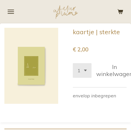
Ga
direct
naar
de
kaartje | sterkte
hoofdinhoud
€ 2,00
In
winkelwage
envelop inbegrepen