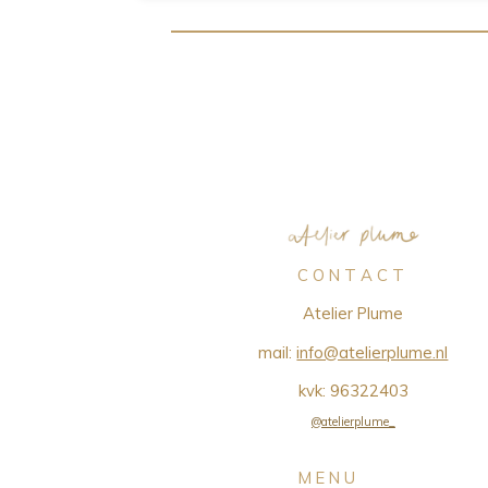
C O N T A C T
Atelier Plume
mail:
info@atelierplume.nl
kvk:
96322403
@atelierplume_
M E N U