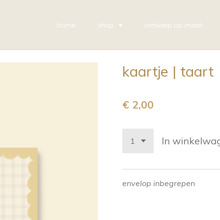
home
shop
ontwerp op maat
kaartje | taart
€ 2,00
In winkelwa
envelop inbegrepen