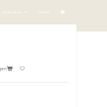
atelier plume
contact
gen