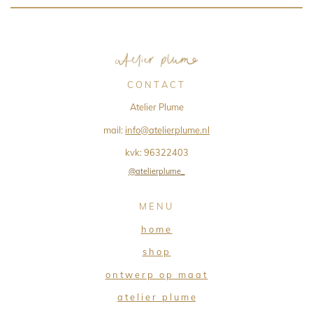
C O N T A C T
Atelier Plume
mail:
info@atelierplume.nl
kvk:
96322403
@atelierplume_
M E N U
h o m e
s h o p
o n t w e r p o p m a a t
a t e l i e r p l u m e