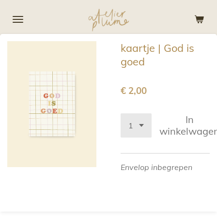
Ga
direct
naar
kaartje | God is
de
hoofdinhoud
goed
€ 2,00
In
winkelwage
Envelop inbegrepen