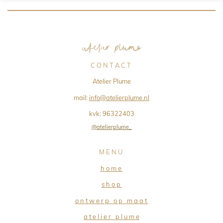
C O N T A C T
Atelier Plume
mail:
info@atelierplume.nl
kvk:
96322403
@atelierplume_
M E N U
h o m e
s h o p
o n t w e r p o p m a a t
a t e l i e r p l u m e