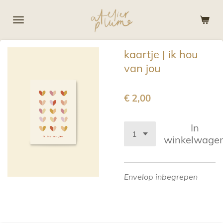
Ga
direct
naar
de
kaartje | ik hou
hoofdinhoud
van jou
€ 2,00
In
winkelwage
Envelop inbegrepen